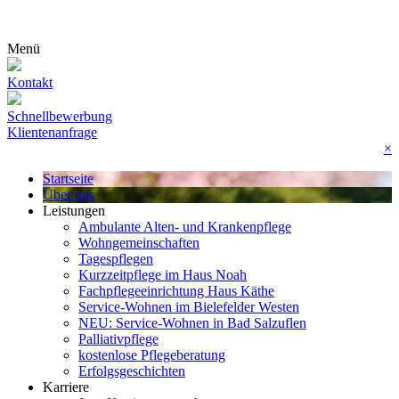
Menü
Kontakt
Schnellbewerbung
Klientenanfrage
×
Startseite
Über uns
Leistungen
Ambulante Alten- und Krankenpflege
Wohn­gemeinschaften
Tagespflegen
Kurzzeitpflege im Haus Noah
Fachpflegeeinrichtung Haus Käthe
Service-Wohnen im Bielefelder Westen
NEU: Service-Wohnen in Bad Salzuflen
Palliativpflege
kostenlose Pflegeberatung
Erfolgsgeschichten
Karriere