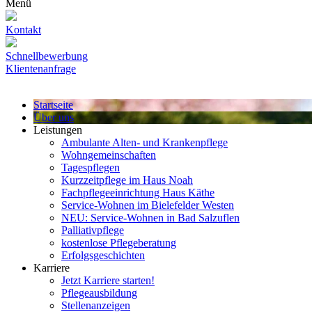
Menü
Kontakt
Schnellbewerbung
Klientenanfrage
Startseite
Über uns
Leistungen
Ambulante Alten- und Krankenpflege
Wohn­gemeinschaften
Tagespflegen
Kurzzeitpflege im Haus Noah
Fachpflegeeinrichtung Haus Käthe
Service-Wohnen im Bielefelder Westen
NEU: Service-Wohnen in Bad Salzuflen
Palliativpflege
kostenlose Pflegeberatung
Erfolgsgeschichten
Karriere
Jetzt Karriere starten!
Pflege­ausbildung
Stellenanzeigen