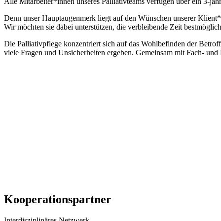
Alle Mitarbeiter*innen unseres Palliativteams verfügen über ein 3-jä
Denn unser Hauptaugenmerk liegt auf den Wünschen unserer Klient*
Wir möchten sie dabei unterstützen, die verbleibende Zeit bestmögl
Die Palliativpflege konzentriert sich auf das Wohlbefinden der Betro
viele Fragen und Unsicherheiten ergeben. Gemeinsam mit Fach- und H
Kooperationspartner
Interdisziplinäres Netzwerk