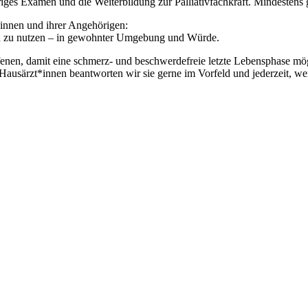
hriges Examen und die Weiterbildung zur Palliativfachkraft. Mindestens
innen und ihrer Angehörigen:
ich zu nutzen – in gewohnter Umgebung und Würde.
ffenen, damit eine schmerz- und beschwerdefreie letzte Lebensphase mög
ausärzt*innen beantworten wir sie gerne im Vorfeld und jederzeit, we