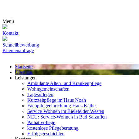
Menü
Kontakt
Schnellbewerbung
Klientenanfrage
Startseite
Über uns
Leistungen
Ambulante Alten- und Krankenpflege
Wohn­gemeinschaften
Tagespflegen
Kurzzeitpflege im Haus Noah
Fachpflegeeinrichtung Haus Käthe
Service-Wohnen im Bielefelder Westen
NEU: Service-Wohnen in Bad Salzuflen
Palliativpflege
kostenlose Pflegeberatung
Erfolgsgeschichten