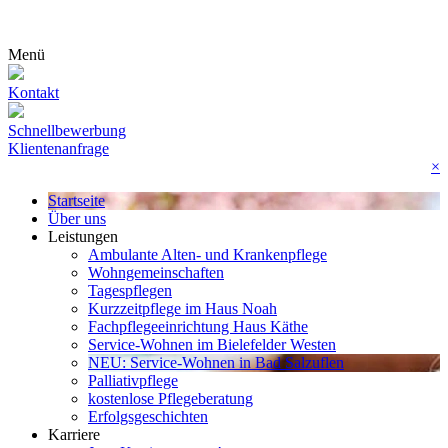
Menü
Kontakt
Schnellbewerbung
Klientenanfrage
×
Startseite
Über uns
Leistungen
Ambulante Alten- und Krankenpflege
Wohn­gemeinschaften
Tagespflegen
Kurzzeitpflege im Haus Noah
Fachpflegeeinrichtung Haus Käthe
Service-Wohnen im Bielefelder Westen
NEU: Service-Wohnen in Bad Salzuflen
Palliativpflege
kostenlose Pflegeberatung
Erfolgsgeschichten
Karriere