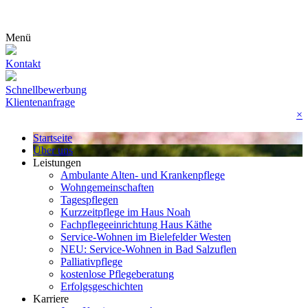
Menü
Kontakt
Schnellbewerbung
Klientenanfrage
×
Startseite
Über uns
Leistungen
Ambulante Alten- und Krankenpflege
Wohn­gemeinschaften
Tagespflegen
Kurzzeitpflege im Haus Noah
Fachpflegeeinrichtung Haus Käthe
Service-Wohnen im Bielefelder Westen
NEU: Service-Wohnen in Bad Salzuflen
Palliativpflege
kostenlose Pflegeberatung
Erfolgsgeschichten
Karriere