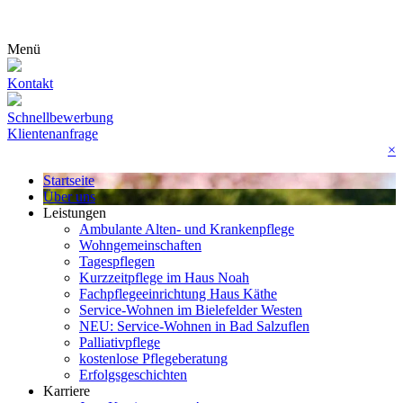
Menü
Kontakt
Schnellbewerbung
Klientenanfrage
×
Startseite
Über uns
Leistungen
Ambulante Alten- und Krankenpflege
Wohn­gemeinschaften
Tagespflegen
Kurzzeitpflege im Haus Noah
Fachpflegeeinrichtung Haus Käthe
Service-Wohnen im Bielefelder Westen
NEU: Service-Wohnen in Bad Salzuflen
Palliativpflege
kostenlose Pflegeberatung
Erfolgsgeschichten
Karriere