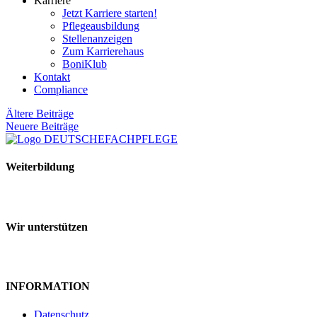
Karriere
Jetzt Karriere starten!
Pflege­ausbildung
Stellenanzeigen
Zum Karrierehaus
BoniKlub
Kontakt
Compliance
Beitragsnavigation
Ältere Beiträge
Neuere Beiträge
Weiterbildung
Wir unterstützen
INFORMATION
Datenschutz